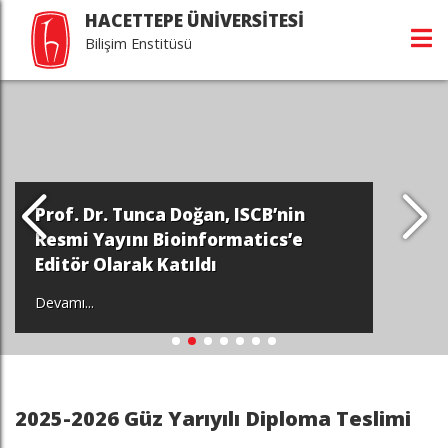
HACETTEPE ÜNİVERSİTESİ
Bilişim Enstitüsü
Doç. Dr. Zehr
Koordinatör
ca Doğan, ISCB’nin
Projesi Avru
 Bioinformatics’e
Tarafından 
 Katıldı
Kazandı
Devamı...
2025-2026 Güz Yarıyılı Diploma Teslimi